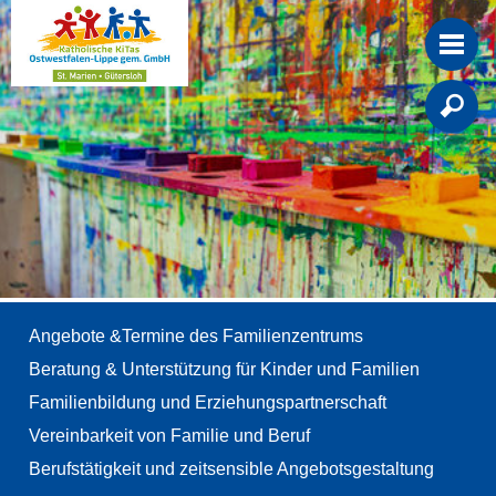

Angebote &Termine des Familienzentrums
Beratung & Unterstützung für Kinder und Familien
Familienbildung und Erziehungspartnerschaft
Vereinbarkeit von Familie und Beruf
Berufstätigkeit und zeitsensible Angebotsgestaltung